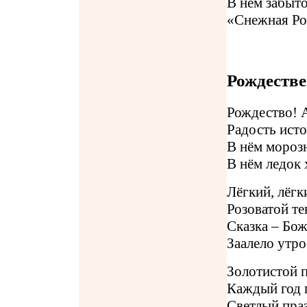
В нём забыто
«Снежная Ро
Рождестве
Рождество! А
Радость исто
В нём морозн
В нём ледок 
Лёгкий, лёгк
Розоватой т
Сказка – Бож
Заалело утр
Золотистой 
Каждый год 
Светлый праз