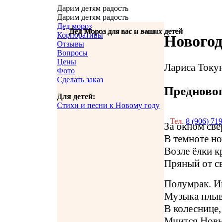
Дарим детям радость
Дарим детям радость
Дед мороз
Дед Мороз для вас и ваших детей
Дед Мороз для вас и ваших детей
Корпоративы
Нового
Отзывы
Вопросы
Цены
Лариса Току
Фото
Сделать заказ
Предновог
Для детей:
Стихи и песни к Новому году
Тел.
8 (906) 71
За окном све
В темноте но
Возле ёлки к
Пряный от св
Полумрак. И
Музыка плыв
В колеснице,
Мчится Нов