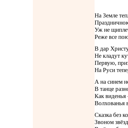
На Земле теп
Праздничною
Уж не щипле
Реже все пою
В дар Христу
Не кладут ку
Первую, при
На Руси тепе
А на синем н
В танце разн
Как виденья 
Волхованья в
Сказка без к
Звоном звёзд