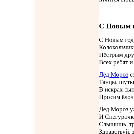
С Новым 
С Новым год
Колокольчики
Пёстрым др
Всех ребят и
Дед Мороз
с
Танцы, шутки
В искрах сы
Просим ёлоч
Дед Мороз у
И Снегурочку
Слышишь, тр
Здравствуй, 